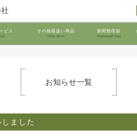
会社
ービス
その他取扱い商品
新聞整理袋
ice
Other Items
Newspaper Bag
お知らせ
一覧
ルしました