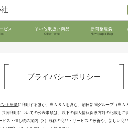
会社
ービス
その他取扱い商品
新聞整理袋
ice
Other Items
Newspaper Bag
プライバシーポリシー
ゼント発送
に利用するほか、当ＡＳＡを含む、朝日新聞グループ（当Ａ
。共同利用についての公表事項は、以下の個人情報保護方針の記載をご
ービス・催し物の案内（3）既存の商品・サービスの改善や、新しい商